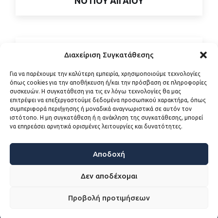
ΝΟΤΙΟΥ ΑΙΓΑΙΟΥ
ΠΕΛΟΠΟΝΝΗΣΟΥ
Διαχείριση Συγκατάθεσης
Για να παρέχουμε την καλύτερη εμπειρία, χρησιμοποιούμε τεχνολογίες
όπως cookies για την αποθήκευση ή/και την πρόσβαση σε πληροφορίες
συσκευών. Η συγκατάθεση για τις εν λόγω τεχνολογίες θα μας
επιτρέψει να επεξεργαστούμε δεδομένα προσωπικού χαρακτήρα, όπως
ΣΤΕΡΕΑΣ ΕΛΛΑΔΑΣ
συμπεριφορά περιήγησης ή μοναδικά αναγνωριστικά σε αυτόν τον
ιστότοπο. Η μη συγκατάθεση ή η ανάκληση της συγκατάθεσης, μπορεί
να επηρεάσει αρνητικά ορισμένες λειτουργίες και δυνατότητες.
Αποδοχή
Δεν αποδέχομαι
Προβολή προτιμήσεων