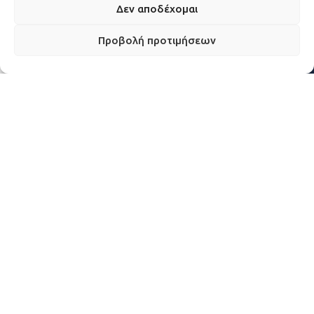
Δεν αποδέχομαι
Προβολή προτιμήσεων
ΥΓΕΙΑΣ
ΥΠΟΔΟΜΩΝ, ΜΕΤΑΦΟΡΩΝ & ΔΙΚΤΥΩΝ
ΨΗΦΙΑΚΗΣ ΔΙΑΚΥΒΕΡΝΗΣΗΣ