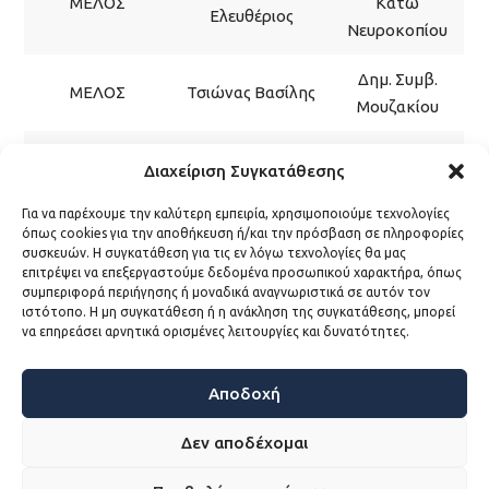
ΜΕΛΟΣ
Κάτω
Ελευθέριος
Νευροκοπίου
Δημ. Συμβ.
ΜΕΛΟΣ
Τσιώνας Βασίλης
Μουζακίου
Φρούσιος
Δήμαρχος
ΜΕΛΟΣ
Διαχείριση Συγκατάθεσης
Κωνσταντίνος
Νεμέας
Για να παρέχουμε την καλύτερη εμπειρία, χρησιμοποιούμε τεχνολογίες
Δήμαρχος
όπως cookies για την αποθήκευση ή/και την πρόσβαση σε πληροφορίες
ΜΕΛΟΣ
Χατζής Γεώργιος
συσκευών. Η συγκατάθεση για τις εν λόγω τεχνολογίες θα μας
Μακρακώμης
επιτρέψει να επεξεργαστούμε δεδομένα προσωπικού χαρακτήρα, όπως
συμπεριφορά περιήγησης ή μοναδικά αναγνωριστικά σε αυτόν τον
Χατζηγιάννογλου
Δήμαρχος
ιστότοπο. Η μη συγκατάθεση ή η ανάκληση της συγκατάθεσης, μπορεί
ΜΕΛΟΣ
να επηρεάσει αρνητικά ορισμένες λειτουργίες και δυνατότητες.
Ρωμύλος
Διδυμότειχου
Αποδοχή
Δεν αποδέχομαι