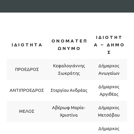
Ι Δ Ι Ο Τ Η Τ
Ο Ν Ο Μ Α Τ Ε Π
Ι Δ Ι Ο Τ Η Τ Α
Α – Δ Η Μ Ο
Ω Ν Υ Μ Ο
Σ
Κεφαλογιάννης
Δήμαρχος
ΠΡΟΕΔΡΟΣ
Σωκράτης
Ανωγείων
Δήμαρχος
ΑΝΤΙΠΡΟΕΔΡΟΣ
Στεργίου Ανδρέας
Αργιθέας
Αβέρωφ Μαρία-
Δήμαρχος
ΜΕΛΟΣ
Χριστίνα
Μετσόβου
Δήμαρχος