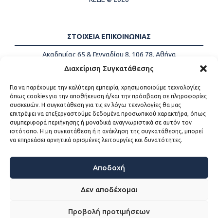
ΣΤΟΙΧΕΙΑ ΕΠΙΚΟΙΝΩΝΙΑΣ
Ακαδημίας 65 & Γενναδίου 8, 106 78, Αθήνα
Τηλέφωνα:
+30 213-2147500
Διαχείριση Συγκατάθεσης
Email:
info@kede.gr
Για να παρέχουμε την καλύτερη εμπειρία, χρησιμοποιούμε τεχνολογίες
όπως cookies για την αποθήκευση ή/και την πρόσβαση σε πληροφορίες
συσκευών. Η συγκατάθεση για τις εν λόγω τεχνολογίες θα μας
επιτρέψει να επεξεργαστούμε δεδομένα προσωπικού χαρακτήρα, όπως
ΧΡΗΣΙΜΟΙ ΣΥΝΔΕΣΜΟΙ
συμπεριφορά περιήγησης ή μοναδικά αναγνωριστικά σε αυτόν τον
ιστότοπο. Η μη συγκατάθεση ή η ανάκληση της συγκατάθεσης, μπορεί
Η ΚΕΔΕ
να επηρεάσει αρνητικά ορισμένες λειτουργίες και δυνατότητες.
Επικοινωνία
Sitemap
Προσβασιμότητα
Αποδοχή
Όροι χρήσης
Δεν αποδέχομαι
Προβολή προτιμήσεων
WEB DEVELOPMENT BY
ΕΓΚΡΙΤΟΣ GROUP - ΣΥΝΕΡΓΑΣΙΑ Α.Ε.