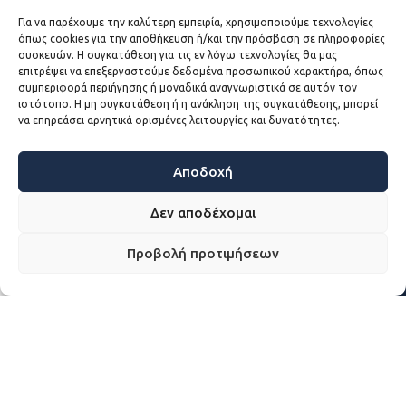
η προαγωγή της δημοτικής και κοινοτικής
διοικήσεως, η επαγρύπνησις επί των
Για να παρέχουμε την καλύτερη εμπειρία, χρησιμοποιούμε τεχνολογίες
όπως cookies για την αποθήκευση ή/και την πρόσβαση σε πληροφορίες
συμφερόντων των Οργανισμών Τοπικής
συσκευών. Η συγκατάθεση για τις εν λόγω τεχνολογίες θα μας
Αυτοδιοικήσεως, η διευκόλυνση της μεταξύ
επιτρέψει να επεξεργαστούμε δεδομένα προσωπικού χαρακτήρα, όπως
συμπεριφορά περιήγησης ή μοναδικά αναγνωριστικά σε αυτόν τον
των συνεργασίας και η παροχή εις αυτούς
ιστότοπο. Η μη συγκατάθεση ή η ανάκληση της συγκατάθεσης, μπορεί
πάντων των διοικητικών, οικονομικών και
να επηρεάσει αρνητικά ορισμένες λειτουργίες και δυνατότητες.
τεχνικών στοιχείων , που θα ήταν χρήσιμα
για την πληρέστερη εκπλήρωση του
Αποδοχή
προορισμού τους, και για την εξασφάλιση
της ευημερίας των Δήμων και των
Δεν αποδέχομαι
Κοινοτήτων, την παροχή κάθε ηθικής και
υλικής ωφέλειας, που μπορεί να αποδώσει η
Προβολή προτιμήσεων
μεταξύ τους συνεργασία, και η αμοιβαία
ηθική ενίσχυση μέσα στα όρια του νομού.
η παροχή πάσης ηθικής και υλικής ωφελείας
…
η συγκέντρωση πληροφοριών και
στατιστικών αναγομένων εις την τοπικήν