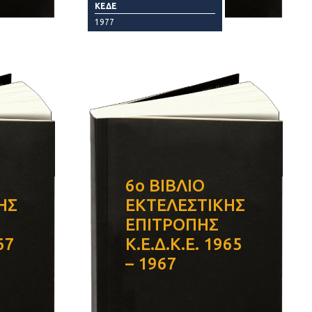
ΚΕΔΕ
1977
6ο ΒΙΒΛΙΟ
ΗΣ
ΕΚΤΕΛΕΣΤΙΚΗΣ
ΕΠΙΤΡΟΠΗΣ
67
Κ.Ε.Δ.Κ.Ε. 1965
– 1967