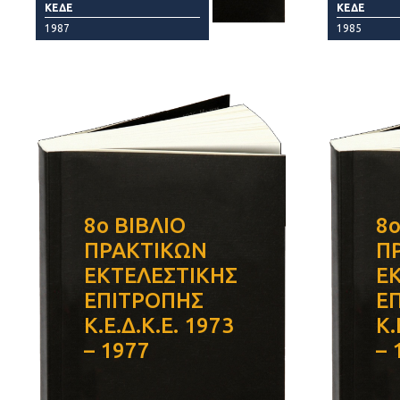
ΚΕΔΕ
ΚΕΔΕ
1987
1985
8ο ΒΙΒΛΙΟ
8ο
ΠΡΑΚΤΙΚΩΝ
Π
ΕΚΤΕΛΕΣΤΙΚΗΣ
Ε
ΕΠΙΤΡΟΠΗΣ
Ε
Κ.Ε.Δ.Κ.Ε. 1973
Κ.
– 1977
– 