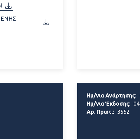
Ν
ΜΕΝΗΣ
Ημ/νια Ανάρτησης:
Ημ/νια Έκδοσης:
04
Αρ. Πρωτ.:
3552