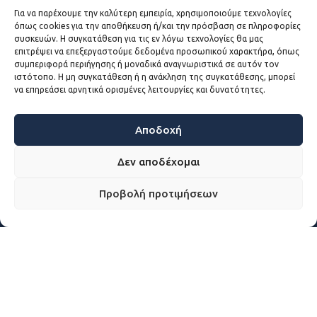
Για να παρέχουμε την καλύτερη εμπειρία, χρησιμοποιούμε τεχνολογίες
όπως cookies για την αποθήκευση ή/και την πρόσβαση σε πληροφορίες
συσκευών. Η συγκατάθεση για τις εν λόγω τεχνολογίες θα μας
επιτρέψει να επεξεργαστούμε δεδομένα προσωπικού χαρακτήρα, όπως
συμπεριφορά περιήγησης ή μοναδικά αναγνωριστικά σε αυτόν τον
ΜΕΙΝΕΤΕ
ιστότοπο. Η μη συγκατάθεση ή η ανάκληση της συγκατάθεσης, μπορεί
να επηρεάσει αρνητικά ορισμένες λειτουργίες και δυνατότητες.
ΕΝΗΜΕΡΩΜΕΝΟΙ
Εγγραφείτε και Ακολουθείστε
Αποδοχή
Εγγραφη στο Newsletter
Δεν αποδέχομαι
Προβολή προτιμήσεων