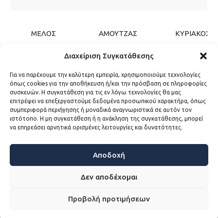
ΜΕΛΟΣ
ΑΜΟΥΤΖΑΣ
ΚΥΡΙΑΚΟΣ
Διαχείριση Συγκατάθεσης
Για να παρέχουμε την καλύτερη εμπειρία, χρησιμοποιούμε τεχνολογίες
όπως cookies για την αποθήκευση ή/και την πρόσβαση σε πληροφορίες
συσκευών. Η συγκατάθεση για τις εν λόγω τεχνολογίες θα μας
επιτρέψει να επεξεργαστούμε δεδομένα προσωπικού χαρακτήρα, όπως
συμπεριφορά περιήγησης ή μοναδικά αναγνωριστικά σε αυτόν τον
ιστότοπο. Η μη συγκατάθεση ή η ανάκληση της συγκατάθεσης, μπορεί
να επηρεάσει αρνητικά ορισμένες λειτουργίες και δυνατότητες.
ΜΕΙΝΕΤΕ
ΕΝΗΜΕΡΩΜΕΝΟΙ
Αποδοχή
Εγγραφείτε και Ακολουθείστε
Δεν αποδέχομαι
Εγγραφη στο Newsletter
Προβολή προτιμήσεων