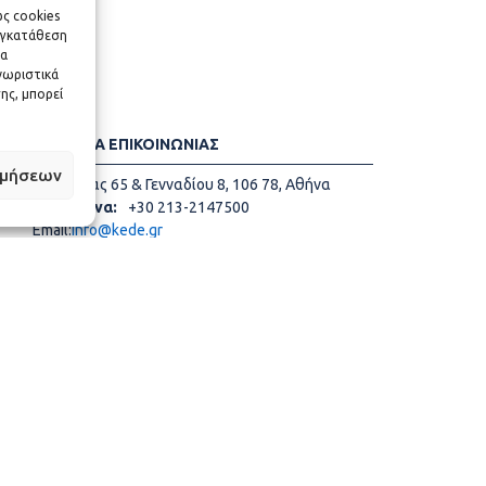
ως cookies
υγκατάθεση
να
νωριστικά
ης, μπορεί
ΣΤΟΙΧΕΙΑ ΕΠΙΚΟΙΝΩΝΙΑΣ
ιμήσεων
Ακαδημίας 65 & Γενναδίου 8, 106 78, Αθήνα
Τηλέφωνα:
+30 213-2147500
Email:
info@kede.gr