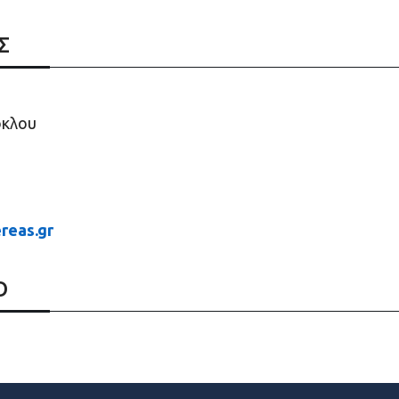
Σ
όκλου
reas.gr
Ο