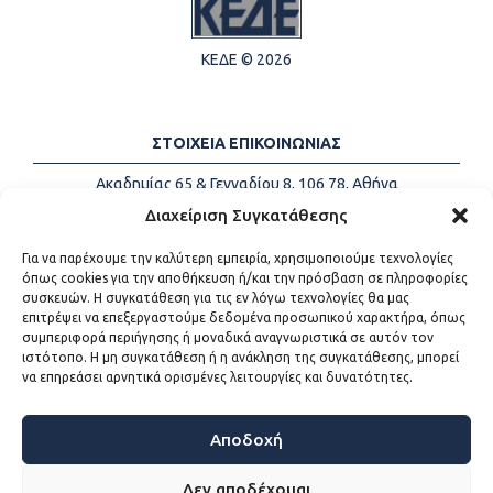
ΚΕΔΕ © 2026
ΣΤΟΙΧΕΙΑ ΕΠΙΚΟΙΝΩΝΙΑΣ
Ακαδημίας 65 & Γενναδίου 8, 106 78, Αθήνα
Τηλέφωνα:
+30 213-2147500
Διαχείριση Συγκατάθεσης
Email:
info@kede.gr
Για να παρέχουμε την καλύτερη εμπειρία, χρησιμοποιούμε τεχνολογίες
όπως cookies για την αποθήκευση ή/και την πρόσβαση σε πληροφορίες
συσκευών. Η συγκατάθεση για τις εν λόγω τεχνολογίες θα μας
επιτρέψει να επεξεργαστούμε δεδομένα προσωπικού χαρακτήρα, όπως
ΧΡΗΣΙΜΟΙ ΣΥΝΔΕΣΜΟΙ
συμπεριφορά περιήγησης ή μοναδικά αναγνωριστικά σε αυτόν τον
ιστότοπο. Η μη συγκατάθεση ή η ανάκληση της συγκατάθεσης, μπορεί
Η ΚΕΔΕ
να επηρεάσει αρνητικά ορισμένες λειτουργίες και δυνατότητες.
Επικοινωνία
Sitemap
Προσβασιμότητα
Αποδοχή
Όροι χρήσης
Δεν αποδέχομαι