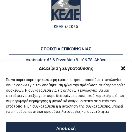
ΚΕΔΕ © 2026
ΣΤΟΙΧΕΙΑ ΕΠΙΚΟΙΝΩΝΙΑΣ
Ακαδημίας 65 & Γενναδίου 8, 106 78, Αθήνα
Τηλέφωνα:
+30 213-2147500
Διαχείριση Συγκατάθεσης
Email:
info@kede.gr
Για να παρέχουμε την καλύτερη εμπειρία, χρησιμοποιούμε τεχνολογίες
όπως cookies για την αποθήκευση ή/και την πρόσβαση σε πληροφορίες
συσκευών. Η συγκατάθεση για τις εν λόγω τεχνολογίες θα μας
επιτρέψει να επεξεργαστούμε δεδομένα προσωπικού χαρακτήρα, όπως
ΧΡΗΣΙΜΟΙ ΣΥΝΔΕΣΜΟΙ
συμπεριφορά περιήγησης ή μοναδικά αναγνωριστικά σε αυτόν τον
ιστότοπο. Η μη συγκατάθεση ή η ανάκληση της συγκατάθεσης, μπορεί
Η ΚΕΔΕ
να επηρεάσει αρνητικά ορισμένες λειτουργίες και δυνατότητες.
Επικοινωνία
Sitemap
Προσβασιμότητα
Αποδοχή