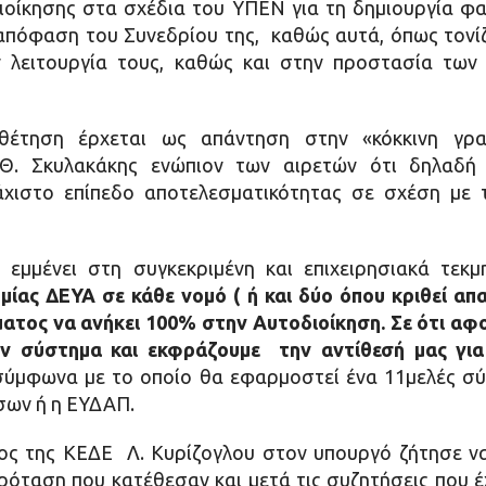
ιοίκησης στα σχέδια του ΥΠΕΝ για τη δημιουργία 
όφαση του Συνεδρίου της, καθώς αυτά, όπως τονίζει
 λειτουργία τους, καθώς και στην προστασία των 
θέτηση έρχεται ως απάντηση στην «κόκκινη γρ
 Θ. Σκυλακάκης ενώπιον των αιρετών ότι δηλαδή
άχιστο επίπεδο αποτελεσματικότητας σε σχέση με τ
 εμμένει στη συγκεκριμένη και επιχειρησιακά τεκ
 μίας ΔΕΥΑ σε κάθε νομό ( ή και δύο όπου κριθεί απ
ματος να ανήκει 100% στην Αυτοδιοίκηση. Σε ότι αφ
ον σύστημα και εκφράζουμε την αντίθεσή μας για
σύμφωνα με το οποίο θα εφαρμοστεί ένα 11μελές σύ
σων ή η ΕΥΔΑΠ.
ς της ΚΕΔΕ Λ. Κυρίζογλου στον υπουργό ζήτησε να 
ρόταση που κατέθεσαν και μετά τις συζητήσεις που έ