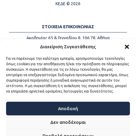
ΚΕΔΕ © 2026
ΣΤΟΙΧΕΙΑ ΕΠΙΚΟΙΝΩΝΙΑΣ
Ακαδημίας 65 & Γενναδίου 8, 106 78, Αθήνα
Τηλέφωνα:
+30 213-2147500
Διαχείριση Συγκατάθεσης
Email:
info@kede.gr
Για να παρέχουμε την καλύτερη εμπειρία, χρησιμοποιούμε τεχνολογίες
όπως cookies για την αποθήκευση ή/και την πρόσβαση σε πληροφορίες
συσκευών. Η συγκατάθεση για τις εν λόγω τεχνολογίες θα μας
επιτρέψει να επεξεργαστούμε δεδομένα προσωπικού χαρακτήρα, όπως
ΧΡΗΣΙΜΟΙ ΣΥΝΔΕΣΜΟΙ
συμπεριφορά περιήγησης ή μοναδικά αναγνωριστικά σε αυτόν τον
ιστότοπο. Η μη συγκατάθεση ή η ανάκληση της συγκατάθεσης, μπορεί
Η ΚΕΔΕ
να επηρεάσει αρνητικά ορισμένες λειτουργίες και δυνατότητες.
Επικοινωνία
Sitemap
Προσβασιμότητα
Αποδοχή
Όροι χρήσης
Δεν αποδέχομαι
Προβολή προτιμήσεων