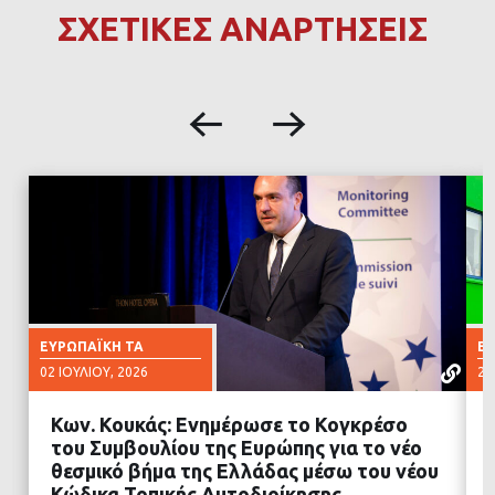
ΣΧΕΤΙΚΕΣ ΑΝΑΡΤΗΣΕΙΣ
ΕΥΡΩΠΑΪΚΉ ΤΑ
ΕΥ
02 ΙΟΥΛΊΟΥ, 2026
25
Κων. Κουκάς: Ενημέρωσε το Κογκρέσο
του Συμβουλίου της Ευρώπης για το νέο
θεσμικό βήμα της Ελλάδας μέσω του νέου
Κώδικα Τοπικής Αυτοδιοίκησης