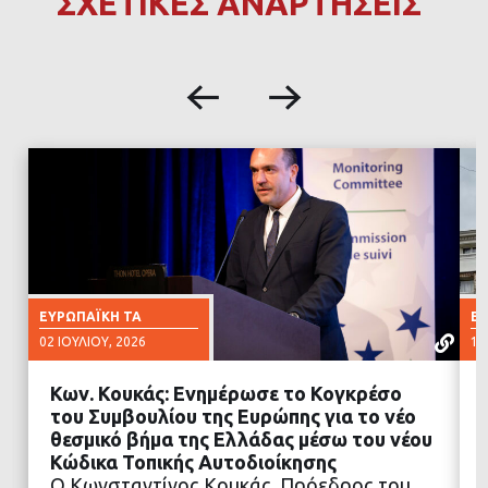
ΣΧΕΤΙΚΕΣ ΑΝΑΡΤΗΣΕΙΣ
ΕΥΡΩΠΑΪΚΉ ΤΑ
ΕΥ
02 ΙΟΥΛΊΟΥ, 2026
17
Κων. Κουκάς: Ενημέρωσε το Κογκρέσο
του Συμβουλίου της Ευρώπης για το νέο
θεσμικό βήμα της Ελλάδας μέσω του νέου
Κώδικα Τοπικής Αυτοδιοίκησης
ΔΙΑΒΑΣΤΕ ΠΕΡΙΣΣΟΤΕΡΑ
Ο Κωνσταντίνος Κουκάς, Πρόεδρος του