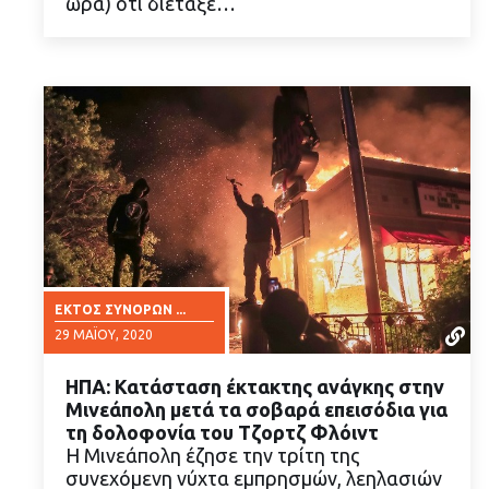
ώρα) ότι διέταξε…
ΕΚΤΌΣ ΣΥΝΌΡΩΝ ...
29 ΜΑΪ́ΟΥ, 2020
ΗΠΑ: Κατάσταση έκτακτης ανάγκης στην
Μινεάπολη μετά τα σοβαρά επεισόδια για
τη δολοφονία του Τζορτζ Φλόιντ
Η Μινεάπολη έζησε την τρίτη της
συνεχόμενη νύχτα εμπρησμών, λεηλασιών
ΔΙΑΒΑΣΤΕ ΠΕΡΙΣΣΟΤΕΡΑ