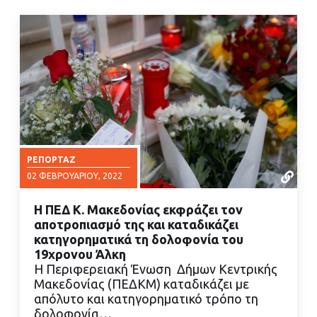
ΡΕΠΟΡΤΆΖ
02 ΦΕΒΡΟΥΑΡΊΟΥ, 2022
Η ΠΕΔ Κ. Μακεδονίας εκφράζει τον
αποτροπιασμό της και καταδικάζει
κατηγορηματικά τη δολοφονία του
19χρονου Άλκη
Η Περιφερειακή Ένωση Δήμων Κεντρικής
ΔΙΑΒΑΣΤΕ ΠΕΡΙΣΣΟΤΕΡΑ
Μακεδονίας (ΠΕΔΚΜ) καταδικάζει με
απόλυτο και κατηγορηματικό τρόπο τη
δολοφονία…