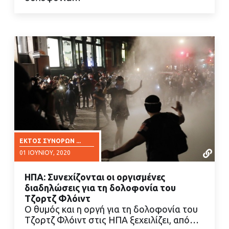
ΕΚΤΌΣ ΣΥΝΌΡΩΝ ...
01 ΙΟΥΝΊΟΥ, 2020
ΗΠΑ: Συνεχίζονται οι οργισμένες
διαδηλώσεις για τη δολοφονία του
Τζορτζ Φλόιντ
Ο θυμός και η οργή για τη δολοφονία του
Τζορτζ Φλόιντ στις ΗΠΑ ξεχειλίζει, από…
ΔΙΑΒΑΣΤΕ ΠΕΡΙΣΣΟΤΕΡΑ