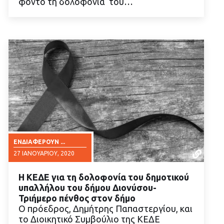
φόντο τη δολοφονία του…
ΕΝΔΙΑΦΈΡΟΥΝ ...
27 ΙΑΝΟΥΑΡΊΟΥ, 2020
Η ΚΕΔΕ για τη δολοφονία του δημοτικού
υπαλλήλου του δήμου Διονύσου-
Τριήμερο πένθος στον δήμο
Ο πρόεδρος, Δημήτρης Παπαστεργίου, και
το Διοικητικό Συμβούλιο της ΚΕΔΕ
ΔΙΑΒΑΣΤΕ ΠΕΡΙΣΣΟΤΕΡΑ