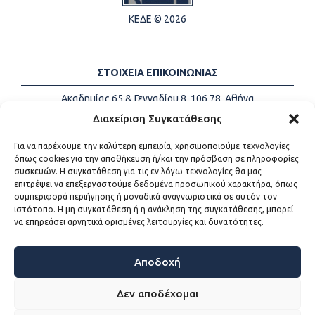
ΚΕΔΕ © 2026
ΣΤΟΙΧΕΙΑ ΕΠΙΚΟΙΝΩΝΙΑΣ
Ακαδημίας 65 & Γενναδίου 8, 106 78, Αθήνα
Τηλέφωνα:
+30 213-2147500
Διαχείριση Συγκατάθεσης
Email:
info@kede.gr
Για να παρέχουμε την καλύτερη εμπειρία, χρησιμοποιούμε τεχνολογίες
όπως cookies για την αποθήκευση ή/και την πρόσβαση σε πληροφορίες
συσκευών. Η συγκατάθεση για τις εν λόγω τεχνολογίες θα μας
επιτρέψει να επεξεργαστούμε δεδομένα προσωπικού χαρακτήρα, όπως
ΧΡΗΣΙΜΟΙ ΣΥΝΔΕΣΜΟΙ
συμπεριφορά περιήγησης ή μοναδικά αναγνωριστικά σε αυτόν τον
ιστότοπο. Η μη συγκατάθεση ή η ανάκληση της συγκατάθεσης, μπορεί
Η ΚΕΔΕ
να επηρεάσει αρνητικά ορισμένες λειτουργίες και δυνατότητες.
Επικοινωνία
Sitemap
Προσβασιμότητα
Αποδοχή
Όροι χρήσης
Δεν αποδέχομαι