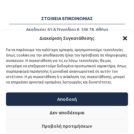
ΣΤΟΙΧΕΙΑ ΕΠΙΚΟΙΝΩΝΙΑΣ
Ακαδημίας 65 & Γενναδίου 8, 106 78, Αθήνα
Τηλέφωνα:
+30 213-2147500
Διαχείριση Συγκατάθεσης
Email:
info@kede.gr
Για να παρέχουμε την καλύτερη εμπειρία, χρησιμοποιούμε τεχνολογίες
όπως cookies για την αποθήκευση ή/και την πρόσβαση σε πληροφορίες
συσκευών. Η συγκατάθεση για τις εν λόγω τεχνολογίες θα μας
επιτρέψει να επεξεργαστούμε δεδομένα προσωπικού χαρακτήρα, όπως
ΧΡΗΣΙΜΟΙ ΣΥΝΔΕΣΜΟΙ
συμπεριφορά περιήγησης ή μοναδικά αναγνωριστικά σε αυτόν τον
ιστότοπο. Η μη συγκατάθεση ή η ανάκληση της συγκατάθεσης, μπορεί
Η ΚΕΔΕ
να επηρεάσει αρνητικά ορισμένες λειτουργίες και δυνατότητες.
Επικοινωνία
Sitemap
Προσβασιμότητα
Αποδοχή
Όροι χρήσης
Δεν αποδέχομαι
Προβολή προτιμήσεων
WEB DEVELOPMENT BY
ΕΓΚΡΙΤΟΣ GROUP - ΣΥΝΕΡΓΑΣΙΑ Α.Ε.