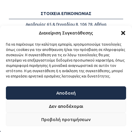
ΣΤΟΙΧΕΙΑ ΕΠΙΚΟΙΝΩΝΙΑΣ
Ακαδημίας 65 & Γενναδίου 8, 106 78, Αθήνα
Τηλέφωνα:
+30 213-2147500
Διαχείριση Συγκατάθεσης
Email:
info@kede.gr
Για να παρέχουμε την καλύτερη εμπειρία, χρησιμοποιούμε τεχνολογίες
όπως cookies για την αποθήκευση ή/και την πρόσβαση σε πληροφορίες
συσκευών. Η συγκατάθεση για τις εν λόγω τεχνολογίες θα μας
επιτρέψει να επεξεργαστούμε δεδομένα προσωπικού χαρακτήρα, όπως
ΧΡΗΣΙΜΟΙ ΣΥΝΔΕΣΜΟΙ
συμπεριφορά περιήγησης ή μοναδικά αναγνωριστικά σε αυτόν τον
ιστότοπο. Η μη συγκατάθεση ή η ανάκληση της συγκατάθεσης, μπορεί
Η ΚΕΔΕ
να επηρεάσει αρνητικά ορισμένες λειτουργίες και δυνατότητες.
Επικοινωνία
Sitemap
Προσβασιμότητα
Αποδοχή
Όροι χρήσης
Δεν αποδέχομαι
Προβολή προτιμήσεων
WEB DEVELOPMENT BY
ΕΓΚΡΙΤΟΣ GROUP - ΣΥΝΕΡΓΑΣΙΑ Α.Ε.