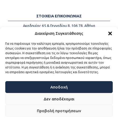
ΣΤΟΙΧΕΙΑ ΕΠΙΚΟΙΝΩΝΙΑΣ
Ακαδημίας 65 & Γενναδίου 8, 106 78, Αθήνα
Τηλέφωνα:
+30 213-2147500
Διαχείριση Συγκατάθεσης
Email:
info@kede.gr
Για να παρέχουμε την καλύτερη εμπειρία, χρησιμοποιούμε τεχνολογίες
όπως cookies για την αποθήκευση ή/και την πρόσβαση σε πληροφορίες
συσκευών. Η συγκατάθεση για τις εν λόγω τεχνολογίες θα μας
επιτρέψει να επεξεργαστούμε δεδομένα προσωπικού χαρακτήρα, όπως
ΧΡΗΣΙΜΟΙ ΣΥΝΔΕΣΜΟΙ
συμπεριφορά περιήγησης ή μοναδικά αναγνωριστικά σε αυτόν τον
ιστότοπο. Η μη συγκατάθεση ή η ανάκληση της συγκατάθεσης, μπορεί
Η ΚΕΔΕ
να επηρεάσει αρνητικά ορισμένες λειτουργίες και δυνατότητες.
Επικοινωνία
Sitemap
Προσβασιμότητα
Αποδοχή
Όροι χρήσης
Δεν αποδέχομαι
Προβολή προτιμήσεων
WEB DEVELOPMENT BY
ΕΓΚΡΙΤΟΣ GROUP - ΣΥΝΕΡΓΑΣΙΑ Α.Ε.