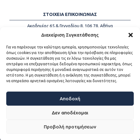
ΣΤΟΙΧΕΙΑ ΕΠΙΚΟΙΝΩΝΙΑΣ
Ακαδημίας 65 & Γενναδίου 8, 106 78, Αθήνα
Τηλέφωνα:
+30 213-2147500
Διαχείριση Συγκατάθεσης
Email:
info@kede.gr
Για να παρέχουμε την καλύτερη εμπειρία, χρησιμοποιούμε τεχνολογίες
όπως cookies για την αποθήκευση ή/και την πρόσβαση σε πληροφορίες
συσκευών. Η συγκατάθεση για τις εν λόγω τεχνολογίες θα μας
επιτρέψει να επεξεργαστούμε δεδομένα προσωπικού χαρακτήρα, όπως
ΧΡΗΣΙΜΟΙ ΣΥΝΔΕΣΜΟΙ
συμπεριφορά περιήγησης ή μοναδικά αναγνωριστικά σε αυτόν τον
ιστότοπο. Η μη συγκατάθεση ή η ανάκληση της συγκατάθεσης, μπορεί
Η ΚΕΔΕ
να επηρεάσει αρνητικά ορισμένες λειτουργίες και δυνατότητες.
Επικοινωνία
Sitemap
Προσβασιμότητα
Αποδοχή
Όροι χρήσης
Δεν αποδέχομαι
Προβολή προτιμήσεων
WEB DEVELOPMENT BY
ΕΓΚΡΙΤΟΣ GROUP - ΣΥΝΕΡΓΑΣΙΑ Α.Ε.