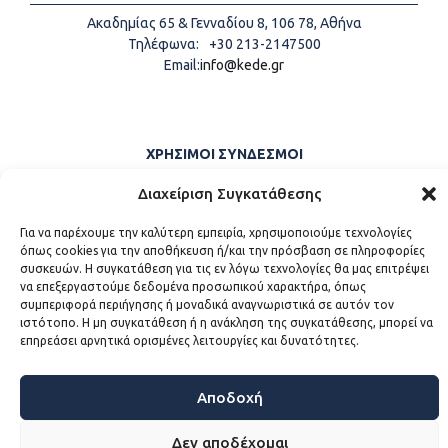
Ακαδημίας 65 & Γενναδίου 8, 106 78, Αθήνα
Τηλέφωνα:
+30 213-2147500
Email:
info@kede.gr
ΧΡΗΣΙΜΟΙ ΣΥΝΔΕΣΜΟΙ
Η ΚΕΔΕ
Διαχείριση Συγκατάθεσης
Επικοινωνία
Sitemap
Για να παρέχουμε την καλύτερη εμπειρία, χρησιμοποιούμε τεχνολογίες
όπως cookies για την αποθήκευση ή/και την πρόσβαση σε πληροφορίες
Προσβασιμότητα
συσκευών. Η συγκατάθεση για τις εν λόγω τεχνολογίες θα μας επιτρέψει
Όροι χρήσης
να επεξεργαστούμε δεδομένα προσωπικού χαρακτήρα, όπως
συμπεριφορά περιήγησης ή μοναδικά αναγνωριστικά σε αυτόν τον
ιστότοπο. Η μη συγκατάθεση ή η ανάκληση της συγκατάθεσης, μπορεί να
επηρεάσει αρνητικά ορισμένες λειτουργίες και δυνατότητες.
WEB DEVELOPMENT BY
ΕΓΚΡΙΤΟΣ GROUP - ΣΥΝΕΡΓΑΣΙΑ Α.Ε.
Αποδοχή
Δεν αποδέχομαι