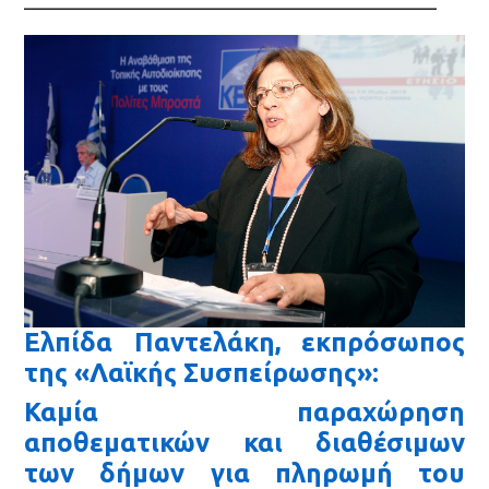
Ελπίδα Παντελάκη, εκπρόσωπος
της «Λαϊκής Συσπείρωσης»:
Καμία παραχώρηση
αποθεματικών και διαθέσιμων
των δήμων για πληρωμή του