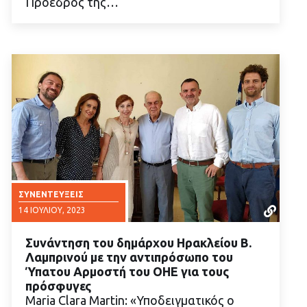
Πρόεδρος της…
ΣΥΝΕΝΤΕΎΞΕΙΣ
14 ΙΟΥΛΊΟΥ, 2023
Συνάντηση του δημάρχου Ηρακλείου Β.
Λαμπρινού με την αντιπρόσωπο του
Ύπατου Αρμοστή του ΟΗΕ για τους
πρόσφυγες
Maria Clara Martin: «Υποδειγματικός ο
ΔΙΑΒΑΣΤΕ ΠΕΡΙΣΣΟΤΕΡΑ