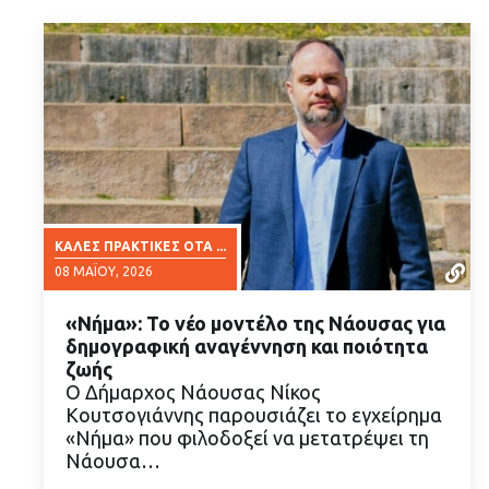
ΚΑΛΈΣ ΠΡΑΚΤΙΚΈΣ ΟΤΑ ...
08 ΜΑΪ́ΟΥ, 2026
«Νήμα»: Το νέο μοντέλο της Νάουσας για
δημογραφική αναγέννηση και ποιότητα
ζωής
O Δήμαρχος Νάουσας Νίκος
Κουτσογιάννης παρουσιάζει το εγχείρημα
ΔΙΑΒΑΣΤΕ ΠΕΡΙΣΣΟΤΕΡΑ
«Νήμα» που φιλοδοξεί να μετατρέψει τη
Νάουσα…