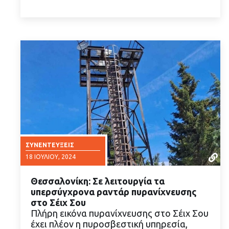
ΣΥΝΕΝΤΕΎΞΕΙΣ
18 ΙΟΥΛΊΟΥ, 2024
Θεσσαλονίκη: Σε λειτουργία τα
υπερσύγχρονα ραντάρ πυρανίχνευσης
στο Σέιχ Σου
Πλήρη εικόνα πυρανίχνευσης στο Σέιχ Σου
έχει πλέον η πυροσβεστική υπηρεσία,
ΔΙΑΒΑΣΤΕ ΠΕΡΙΣΣΟΤΕΡΑ