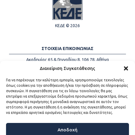
ΚΕΔΕ © 2026
ΣΤΟΙΧΕΙΑ ΕΠΙΚΟΙΝΩΝΙΑΣ
Ακαδημίας 65 & Γενναδίου 8, 106 78, Αθήνα
Τηλέφωνα:
+30 213-2147500
Διαχείριση Συγκατάθεσης
Email:
info@kede.gr
Για να παρέχουμε την καλύτερη εμπειρία, χρησιμοποιούμε τεχνολογίες
όπως cookies για την αποθήκευση ή/και την πρόσβαση σε πληροφορίες
συσκευών. Η συγκατάθεση για τις εν λόγω τεχνολογίες θα μας
επιτρέψει να επεξεργαστούμε δεδομένα προσωπικού χαρακτήρα, όπως
ΧΡΗΣΙΜΟΙ ΣΥΝΔΕΣΜΟΙ
συμπεριφορά περιήγησης ή μοναδικά αναγνωριστικά σε αυτόν τον
ιστότοπο. Η μη συγκατάθεση ή η ανάκληση της συγκατάθεσης, μπορεί
Η ΚΕΔΕ
να επηρεάσει αρνητικά ορισμένες λειτουργίες και δυνατότητες.
Επικοινωνία
Sitemap
Προσβασιμότητα
Αποδοχή