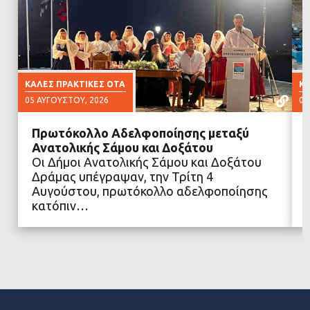
ΚΑΛΈΣ ΠΡΑΚΤΙΚΈΣ ΟΤΑ
ΚΑ
05 ΑΥΓΟΎΣΤΟΥ, 2026
03
Πρωτόκολλο Αδελφοποίησης μεταξύ
Ανατολικής Σάμου και Δοξάτου
Οι Δήμοι Ανατολικής Σάμου και Δοξάτου
Δράμας υπέγραψαν, την Τρίτη 4
ΔΙΑΒΑΣΤΕ ΠΕΡΙΣΣΟΤΕΡΑ
Αυγούστου, πρωτόκολλο αδελφοποίησης
κατόπιν…