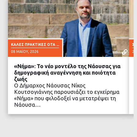
ΚΑΛΈΣ ΠΡΑΚΤΙΚΈΣ ΟΤΑ ...
ΣΥ
08 ΜΑΪ́ΟΥ, 2026
26
«Νήμα»: Το νέο μοντέλο της Νάουσας για
δημογραφική αναγέννηση και ποιότητα
ζωής
O Δήμαρχος Νάουσας Νίκος
ΔΙΑΒΑΣΤΕ ΠΕΡΙΣΣΟΤΕΡΑ
Κουτσογιάννης παρουσιάζει το εγχείρημα
«Νήμα» που φιλοδοξεί να μετατρέψει τη
Νάουσα…