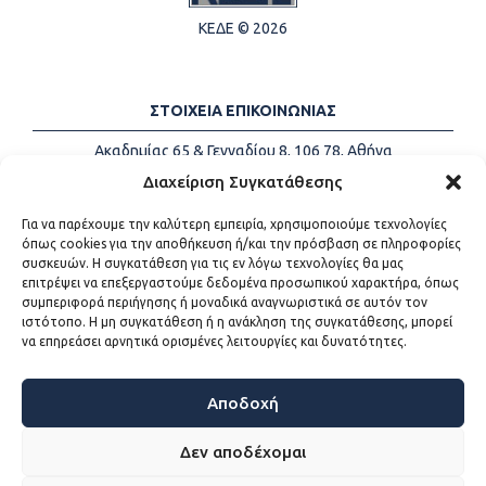
ΚΕΔΕ © 2026
ΣΤΟΙΧΕΙΑ ΕΠΙΚΟΙΝΩΝΙΑΣ
Ακαδημίας 65 & Γενναδίου 8, 106 78, Αθήνα
Τηλέφωνα:
+30 213-2147500
Διαχείριση Συγκατάθεσης
Email:
info@kede.gr
Για να παρέχουμε την καλύτερη εμπειρία, χρησιμοποιούμε τεχνολογίες
όπως cookies για την αποθήκευση ή/και την πρόσβαση σε πληροφορίες
συσκευών. Η συγκατάθεση για τις εν λόγω τεχνολογίες θα μας
επιτρέψει να επεξεργαστούμε δεδομένα προσωπικού χαρακτήρα, όπως
ΧΡΗΣΙΜΟΙ ΣΥΝΔΕΣΜΟΙ
συμπεριφορά περιήγησης ή μοναδικά αναγνωριστικά σε αυτόν τον
ιστότοπο. Η μη συγκατάθεση ή η ανάκληση της συγκατάθεσης, μπορεί
Η ΚΕΔΕ
να επηρεάσει αρνητικά ορισμένες λειτουργίες και δυνατότητες.
Επικοινωνία
Sitemap
Προσβασιμότητα
Αποδοχή
Όροι χρήσης
Δεν αποδέχομαι