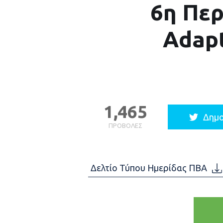
6η Περ
Adapt
1,465
Δημο
ΠΡΟΒΟΛΈΣ
Δελτίο Τύπου Ημερίδας ΠΒΑ