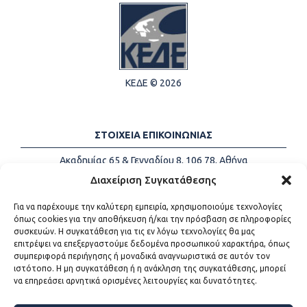
ΚΕΔΕ © 2026
ΣΤΟΙΧΕΙΑ ΕΠΙΚΟΙΝΩΝΙΑΣ
Ακαδημίας 65 & Γενναδίου 8, 106 78, Αθήνα
Τηλέφωνα:
+30 213-2147500
Διαχείριση Συγκατάθεσης
Email:
info@kede.gr
Για να παρέχουμε την καλύτερη εμπειρία, χρησιμοποιούμε τεχνολογίες
όπως cookies για την αποθήκευση ή/και την πρόσβαση σε πληροφορίες
συσκευών. Η συγκατάθεση για τις εν λόγω τεχνολογίες θα μας
επιτρέψει να επεξεργαστούμε δεδομένα προσωπικού χαρακτήρα, όπως
ΧΡΗΣΙΜΟΙ ΣΥΝΔΕΣΜΟΙ
συμπεριφορά περιήγησης ή μοναδικά αναγνωριστικά σε αυτόν τον
ιστότοπο. Η μη συγκατάθεση ή η ανάκληση της συγκατάθεσης, μπορεί
Η ΚΕΔΕ
να επηρεάσει αρνητικά ορισμένες λειτουργίες και δυνατότητες.
Επικοινωνία
Sitemap