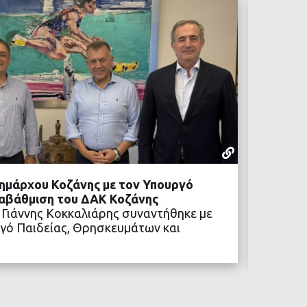
ΡΕΠΟΡΤΆΖ
05 ΑΥΓΟΎΣΤ
ημάρχου Κοζάνης με τον Υπουργό
Προχωρ
ναβάθμιση του ΔΑΚ Κοζάνης
Η αναβ
 Γιάννης Κοκκαλιάρης συναντήθηκε με
των νέ
γό Παιδείας, Θρησκευμάτων και
ΒΑΣΤΕ ΠΕΡΙΣΣΟΤΕΡΑ