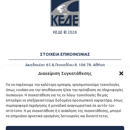
ΚΕΔΕ © 2026
ΣΤΟΙΧΕΙΑ ΕΠΙΚΟΙΝΩΝΙΑΣ
Ακαδημίας 65 & Γενναδίου 8, 106 78, Αθήνα
Τηλέφωνα:
+30 213-2147500
Διαχείριση Συγκατάθεσης
Email:
info@kede.gr
Για να παρέχουμε την καλύτερη εμπειρία, χρησιμοποιούμε τεχνολογίες
όπως cookies για την αποθήκευση ή/και την πρόσβαση σε πληροφορίες
συσκευών. Η συγκατάθεση για τις εν λόγω τεχνολογίες θα μας
επιτρέψει να επεξεργαστούμε δεδομένα προσωπικού χαρακτήρα, όπως
ΧΡΗΣΙΜΟΙ ΣΥΝΔΕΣΜΟΙ
συμπεριφορά περιήγησης ή μοναδικά αναγνωριστικά σε αυτόν τον
ιστότοπο. Η μη συγκατάθεση ή η ανάκληση της συγκατάθεσης, μπορεί
Η ΚΕΔΕ
να επηρεάσει αρνητικά ορισμένες λειτουργίες και δυνατότητες.
Επικοινωνία
Sitemap