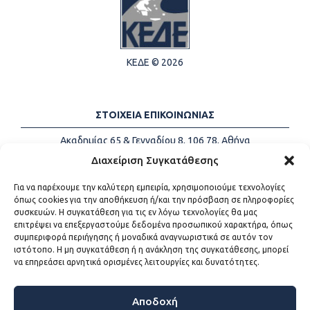
ΚΕΔΕ © 2026
ΣΤΟΙΧΕΙΑ ΕΠΙΚΟΙΝΩΝΙΑΣ
Ακαδημίας 65 & Γενναδίου 8, 106 78, Αθήνα
Τηλέφωνα:
+30 213-2147500
Διαχείριση Συγκατάθεσης
Email:
info@kede.gr
Για να παρέχουμε την καλύτερη εμπειρία, χρησιμοποιούμε τεχνολογίες
όπως cookies για την αποθήκευση ή/και την πρόσβαση σε πληροφορίες
συσκευών. Η συγκατάθεση για τις εν λόγω τεχνολογίες θα μας
επιτρέψει να επεξεργαστούμε δεδομένα προσωπικού χαρακτήρα, όπως
ΧΡΗΣΙΜΟΙ ΣΥΝΔΕΣΜΟΙ
συμπεριφορά περιήγησης ή μοναδικά αναγνωριστικά σε αυτόν τον
ιστότοπο. Η μη συγκατάθεση ή η ανάκληση της συγκατάθεσης, μπορεί
Η ΚΕΔΕ
να επηρεάσει αρνητικά ορισμένες λειτουργίες και δυνατότητες.
Επικοινωνία
Sitemap
Προσβασιμότητα
Αποδοχή