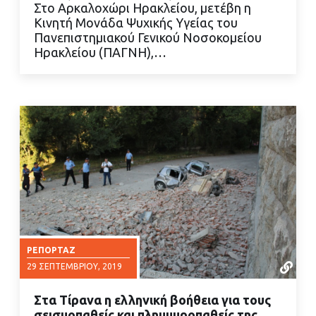
Στο Αρκαλοχώρι Ηρακλείου, μετέβη η
ΔΙΑΒΑΣΤΕ ΠΕΡΙΣΣΟΤΕΡΑ
Κινητή Μονάδα Ψυχικής Υγείας του
Πανεπιστημιακού Γενικού Νοσοκομείου
Ηρακλείου (ΠΑΓΝΗ),…
ΡΕΠΟΡΤΆΖ
29 ΣΕΠΤΕΜΒΡΊΟΥ, 2019
Στα Τίρανα η ελληνική βοήθεια για τους
σεισμοπαθείς και πλημμυροπαθείς της