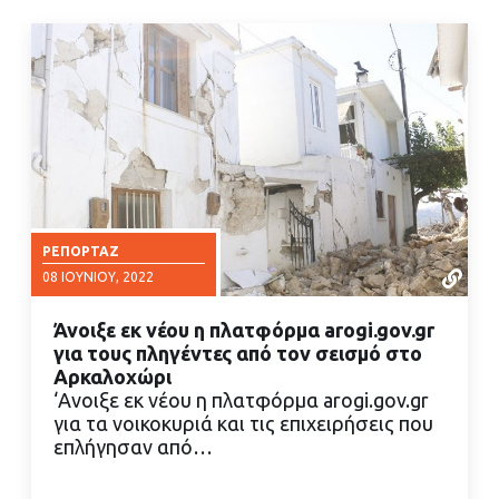
ΡΕΠΟΡΤΆΖ
08 ΙΟΥΝΊΟΥ, 2022
Άνοιξε εκ νέου η πλατφόρμα arogi.gov.gr
για τους πληγέντες από τον σεισμό στο
Αρκαλοχώρι
‘Ανοιξε εκ νέου η πλατφόρμα arogi.gov.gr
για τα νοικοκυριά και τις επιχειρήσεις που
ΔΙΑΒΑΣΤΕ ΠΕΡΙΣΣΟΤΕΡΑ
επλήγησαν από…