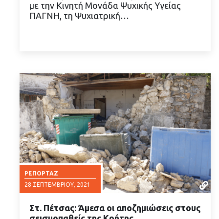
με την Κινητή Μονάδα Ψυχικής Υγείας
ΔΙΑΒΑΣΤΕ ΠΕΡΙΣΣΟΤΕΡΑ
ΠΑΓΝΗ, τη Ψυχιατρική…
ΡΕΠΟΡΤΆΖ
28 ΣΕΠΤΕΜΒΡΊΟΥ, 2021
Στ. Πέτσας: Άμεσα οι αποζημιώσεις στους
σεισμοπαθείς της Κρήτης