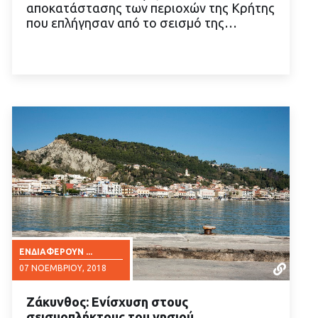
αποκατάστασης των περιοχών της Κρήτης
ΔΙΑΒΑΣΤΕ ΠΕΡΙΣΣΟΤΕΡΑ
που επλήγησαν από το σεισμό της…
ΕΝΔΙΑΦΈΡΟΥΝ ...
07 ΝΟΕΜΒΡΊΟΥ, 2018
Ζάκυνθος: Ενίσχυση στους
σεισμοπλήκτους του νησιού