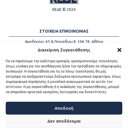
ΚΕΔΕ © 2026
ΣΤΟΙΧΕΙΑ ΕΠΙΚΟΙΝΩΝΙΑΣ
Ακαδημίας 65 & Γενναδίου 8, 106 78, Αθήνα
Τηλέφωνα:
+30 213-2147500
Διαχείριση Συγκατάθεσης
Email:
info@kede.gr
Για να παρέχουμε την καλύτερη εμπειρία, χρησιμοποιούμε τεχνολογίες
όπως cookies για την αποθήκευση ή/και την πρόσβαση σε πληροφορίες
συσκευών. Η συγκατάθεση για τις εν λόγω τεχνολογίες θα μας
επιτρέψει να επεξεργαστούμε δεδομένα προσωπικού χαρακτήρα, όπως
ΧΡΗΣΙΜΟΙ ΣΥΝΔΕΣΜΟΙ
συμπεριφορά περιήγησης ή μοναδικά αναγνωριστικά σε αυτόν τον
ιστότοπο. Η μη συγκατάθεση ή η ανάκληση της συγκατάθεσης, μπορεί
Η ΚΕΔΕ
να επηρεάσει αρνητικά ορισμένες λειτουργίες και δυνατότητες.
Επικοινωνία
Sitemap
Προσβασιμότητα
Αποδοχή
Όροι χρήσης
Δεν αποδέχομαι