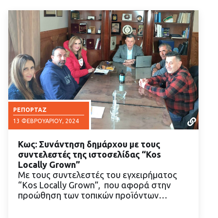
ΡΕΠΟΡΤΆΖ
13 ΦΕΒΡΟΥΑΡΊΟΥ, 2024
Κως: Συνάντηση δημάρχου με τους
συντελεστές της ιστοσελίδας “Kos
Locally Grown”
Με τους συντελεστές του εγχειρήματος
“Kos Locally Grown”, που αφορά στην
ΔΙΑΒΑΣΤΕ ΠΕΡΙΣΣΟΤΕΡΑ
προώθηση των τοπικών προϊόντων…