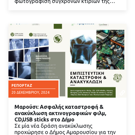
φωτογράφιση σύγχρονων κτιρίων της…
ΡΕΠΟΡΤΆΖ
20 ΔΕΚΕΜΒΡΊΟΥ, 2024
Μαρούσι: Ασφαλής καταστροφή &
ανακύκλωση ακτινογραφικών φιλμ,
CD,USB sticks στο Δήμο
Σε μία νέα δράση ανακύκλωσης
προχώρησε ο Δήμος Αμαρουσίου για την
ΔΙΑΒΑΣΤΕ ΠΕΡΙΣΣΟΤΕΡΑ