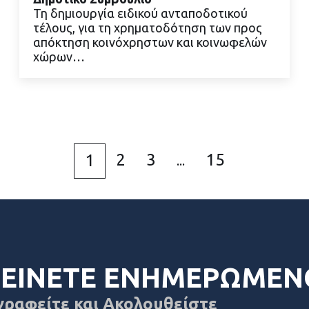
Τη δημιουργία ειδικού ανταποδοτικού
ΔΙΑΒΑΣΤΕ ΠΕΡΙΣΣΟΤΕΡΑ
τέλους, για τη χρηματοδότηση των προς
απόκτηση κοινόχρηστων και κοινωφελών
χώρων…
2
3
15
1
...
ΕΙΝΕΤΕ ΕΝΗΜΕΡΩΜΕΝ
γραφείτε και Ακολουθείστε