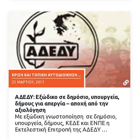
ΚΡΊΣΗ ΚΑΙ ΤΟΠΙΚΉ ΑΥΤΟΔΙΟΊΚΗΣΗ ...
23 ΜΑΡΤΊΟΥ, 2017
ΑΔΕΔΥ: Εξώδικο σε δημόσιο, υπουργεία,
δήμους για απεργία – αποχή από την
αξιολόγηση
Με εξώδικη γνωστοποίηση σε δημόσιο,
υπουργεία, δήμους, ΚΕΔΕ και ΕΝΠΕ η
ΔΙΑΒΑΣΤΕ ΠΕΡΙΣΣΟΤΕΡΑ
Εκτελεστική Επιτροπή της ΑΔΕΔΥ …