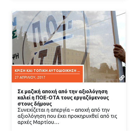
ΚΡΊΣΗ ΚΑΙ ΤΟΠΙΚΉ ΑΥΤΟΔΙΟΊΚΗΣΗ ...
27 ΑΠΡΙΛΊΟΥ, 2017
Σε μαζική αποχή από την αξιολόγηση
καλεί η ΠΟΕ-ΟΤΑ τους εργαζόμενους
στους δήμους
Συνεχίζεται η απεργία – αποχή από την
αξιολόγηση που έχει προκηρυχθεί από τις
ΔΙΑΒΑΣΤΕ ΠΕΡΙΣΣΟΤΕΡΑ
αρχές Μαρτίου…