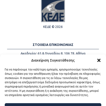
ΚΕΔΕ © 2026
ΣΤΟΙΧΕΙΑ ΕΠΙΚΟΙΝΩΝΙΑΣ
Ακαδημίας 65 & Γενναδίου 8, 106 78, Αθήνα
Τηλέφωνα:
+30 213-2147500
Διαχείριση Συγκατάθεσης
Email:
info@kede.gr
Για να παρέχουμε την καλύτερη εμπειρία, χρησιμοποιούμε τεχνολογίες
όπως cookies για την αποθήκευση ή/και την πρόσβαση σε πληροφορίες
συσκευών. Η συγκατάθεση για τις εν λόγω τεχνολογίες θα μας
επιτρέψει να επεξεργαστούμε δεδομένα προσωπικού χαρακτήρα, όπως
ΧΡΗΣΙΜΟΙ ΣΥΝΔΕΣΜΟΙ
συμπεριφορά περιήγησης ή μοναδικά αναγνωριστικά σε αυτόν τον
ιστότοπο. Η μη συγκατάθεση ή η ανάκληση της συγκατάθεσης, μπορεί
Η ΚΕΔΕ
να επηρεάσει αρνητικά ορισμένες λειτουργίες και δυνατότητες.
Επικοινωνία
Sitemap