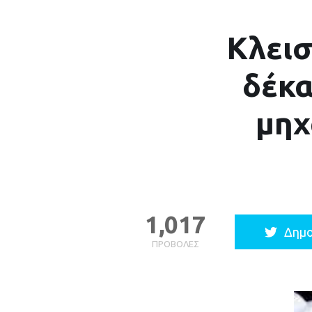
Κλεισ
δέκα
μηχ
1,017
Δημο
ΠΡΟΒΟΛΈΣ