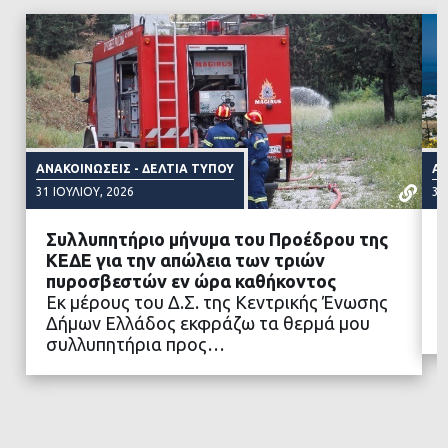
ΑΝΑΚΟΙΝΏΣΕΙΣ - ΔΕΛΤΊΑ ΤΎΠΟΥ
ΑΝ
31 ΙΟΥΛΊΟΥ, 2026
31
Συλλυπητήριο μήνυμα του Προέδρου της
ΚΕΔΕ για την απώλεια των τριών
πυροσβεστών εν ώρα καθήκοντος
Εκ μέρους του Δ.Σ. της Κεντρικής Ένωσης
ΔΙΑΒΑΣΤΕ ΠΕΡΙΣΣΟΤΕΡΑ
Δήμων Ελλάδος εκφράζω τα θερμά μου
συλλυπητήρια προς…