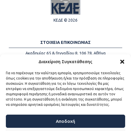
ΚΕΔΕ © 2026
ΣΤΟΙΧΕΙΑ ΕΠΙΚΟΙΝΩΝΙΑΣ
Ακαδημίας 65 & Γενναδίου 8, 106 78, Αθήνα
Τηλέφωνα:
+30 213-2147500
Διαχείριση Συγκατάθεσης
Email:
info@kede.gr
Για να παρέχουμε την καλύτερη εμπειρία, χρησιμοποιούμε τεχνολογίες
όπως cookies για την αποθήκευση ή/και την πρόσβαση σε πληροφορίες
συσκευών. Η συγκατάθεση για τις εν λόγω τεχνολογίες θα μας
επιτρέψει να επεξεργαστούμε δεδομένα προσωπικού χαρακτήρα, όπως
ΧΡΗΣΙΜΟΙ ΣΥΝΔΕΣΜΟΙ
συμπεριφορά περιήγησης ή μοναδικά αναγνωριστικά σε αυτόν τον
ιστότοπο. Η μη συγκατάθεση ή η ανάκληση της συγκατάθεσης, μπορεί
Η ΚΕΔΕ
να επηρεάσει αρνητικά ορισμένες λειτουργίες και δυνατότητες.
Επικοινωνία
Sitemap
Προσβασιμότητα
Αποδοχή
Όροι χρήσης