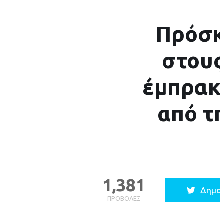
Πρόσκ
στου
έμπρακ
από τ
1,381
Δημο
ΠΡΟΒΟΛΈΣ