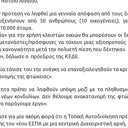
 Νοτίου Αιγαίου.
 πρόταση να ληφθεί μια γενναία απόφαση από τους δ
λοξενήσουν από 50 ανθρώπους (10 οικογένειες), γ
10.000 άτομα.
» για την χρήση κλειστών οικιών θα μπορέσουν οι δ
 μετανάστες/πρόσφυγες να τύχουν μιας αξιοπρεπούς 
κανονικότητα μετά την πολυετή πίεση που δέχτηκαν. Εί
υ», δήλωσε ο πρόεδρος της ΚΕΔΕ.
λία τόνισε του την ανάγκη να επαναξιολογηθούν τα κ
τανομής της φτώχειας».
τητα πρέπει να ληφθούν υπόψη μαζί με τα πληθυσμι
νέων κονδυλίων. Δεν θέλουμε ανακατανομή της φτώ
να παράγουμε έργο».
ε για μία ακόμη φορά ότι η Τοπική Αυτοδιοίκηση πρέπε
ς του νέου ΕΣΠΑ με μια κεντρική Διαχειριστική αρχή,