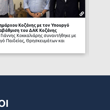
ΡΕΠΟΡΤΆΖ
05 ΑΥΓΟΎΣΤ
ημάρχου Κοζάνης με τον Υπουργό
Προχωρ
ναβάθμιση του ΔΑΚ Κοζάνης
Η αναβ
 Γιάννης Κοκκαλιάρης συναντήθηκε με
των νέ
γό Παιδείας, Θρησκευμάτων και
ΒΑΣΤΕ ΠΕΡΙΣΣΟΤΕΡΑ
ΟΙ