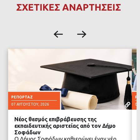
ΣΧΕΤΙΚΕΣ ΑΝΑΡΤΗΣΕΙΣ
ΡΕΠΟΡΤΆΖ
Ρ
07 ΑΥΓΟΎΣΤΟΥ, 2026
07
Νέος θεσμός επιβράβευσης της
εκπαιδευτικής αριστείας από τον Δήμο
Σοφάδων
Ο Δήμος Σοφάδων καθιερώνει έναν νέο
ΔΙΑΒΑΣΤΕ ΠΕΡΙΣΣΟΤΕΡΑ