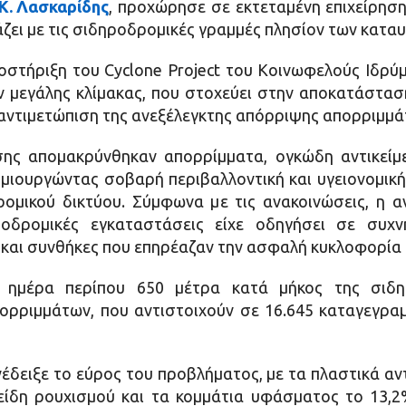
Κ. Λασκαρίδης
, προχώρησε σε εκτεταμένη επιχείρησ
άζει με τις σιδηροδρομικές γραμμές πλησίον των κατα
οστήριξη του Cyclone Project του Κοινωφελούς Ιδρύ
 μεγάλης κλίμακας, που στοχεύει στην αποκατάστασ
 αντιμετώπιση της ανεξέλεγκτης απόρριψης απορριμμά
σης απομακρύνθηκαν απορρίμματα, ογκώδη αντικείμ
μιουργώντας σοβαρή περιβαλλοντική και υγειονομική
ρομικού δικτύου. Σύμφωνα με τις ανακοινώσεις, η 
ροδρομικές εγκαταστάσεις είχε οδηγήσει σε συχν
αι συνθήκες που επηρέαζαν την ασφαλή κυκλοφορία 
ημέρα περίπου 650 μέτρα κατά μήκος της σιδηρ
ορριμμάτων, που αντιστοιχούν σε 16.645 καταγεγραμ
δειξε το εύρος του προβλήματος, με τα πλαστικά αντ
είδη ρουχισμού και τα κομμάτια υφάσματος το 13,2