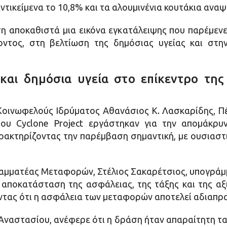
αντικείμενα το 10,8% και τα αλουμινένια κουτάκια αναψ
ση αποκαθιστά μια εικόνα εγκατάλειψης που παρέμενε
ντος, στη βελτίωση της δημόσιας υγείας και στη
 και δημόσια υγεία στο επίκεντρο τη
 Κοινωφελούς Ιδρύματος Αθανάσιος Κ. Λασκαρίδης, Π
του Cyclone Project εργάστηκαν για την απομάκρυ
ακτηρίζοντας την παρέμβαση σημαντική, με ουσιαστι
Γραμματέας Μεταφορών, Στέλιος Σακαρέτσιος, υπογρά
 αποκατάσταση της ασφάλειας, της τάξης και της αξι
οντας ότι η ασφάλεια των μεταφορών αποτελεί αδιαπρ
Αναστασίου, ανέφερε ότι η δράση ήταν απαραίτητη τα