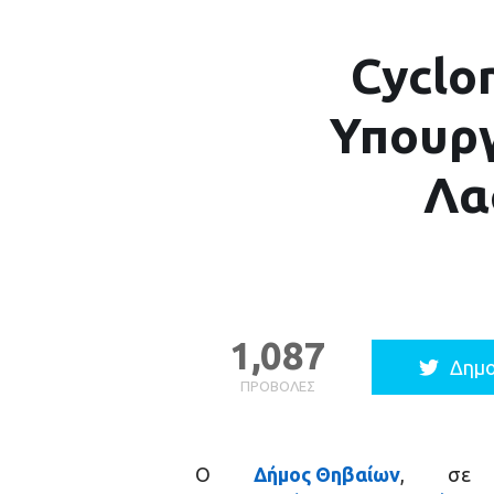
Cyclo
Υπουρ
Λα
1,087
Δημο
ΠΡΟΒΟΛΈΣ
Ο
Δήμος Θηβαίων
, σε