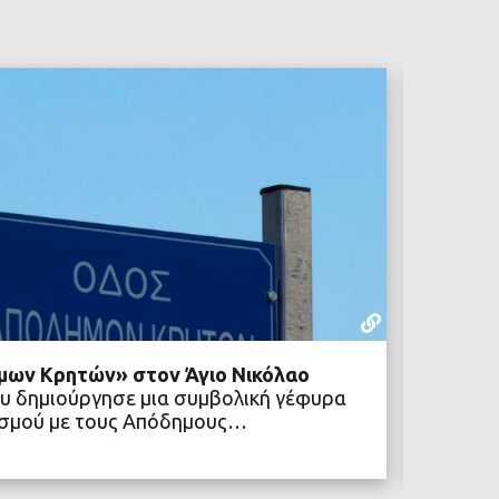
ΡΕΠΟΡΤΆΖ
22 ΙΟΥΛΊΟΥ,
μων Κρητών» στον Άγιο Νικόλαο
Δήμος 
υ δημιούργησε μια συμβολική γέφυρα
κοινων
ιτισμού με τους Απόδημους…
Ένα νέ
Δήμος 
ΒΑΣΤΕ ΠΕΡΙΣΣΟΤΕΡΑ