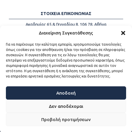
ΣΤΟΙΧΕΙΑ ΕΠΙΚΟΙΝΩΝΙΑΣ
Ακαδημίας 65 & Γενναδίου 8, 106 78, Αθήνα
Τηλέφωνα:
+30 213-2147500
Διαχείριση Συγκατάθεσης
Email:
info@kede.gr
Για να παρέχουμε την καλύτερη εμπειρία, χρησιμοποιούμε τεχνολογίες
όπως cookies για την αποθήκευση ή/και την πρόσβαση σε πληροφορίες
συσκευών. Η συγκατάθεση για τις εν λόγω τεχνολογίες θα μας
επιτρέψει να επεξεργαστούμε δεδομένα προσωπικού χαρακτήρα, όπως
ΧΡΗΣΙΜΟΙ ΣΥΝΔΕΣΜΟΙ
συμπεριφορά περιήγησης ή μοναδικά αναγνωριστικά σε αυτόν τον
ιστότοπο. Η μη συγκατάθεση ή η ανάκληση της συγκατάθεσης, μπορεί
Η ΚΕΔΕ
να επηρεάσει αρνητικά ορισμένες λειτουργίες και δυνατότητες.
Επικοινωνία
Sitemap
Προσβασιμότητα
Αποδοχή
Όροι χρήσης
Δεν αποδέχομαι
Προβολή προτιμήσεων
WEB DEVELOPMENT BY
ΕΓΚΡΙΤΟΣ GROUP - ΣΥΝΕΡΓΑΣΙΑ Α.Ε.