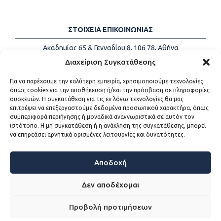
ΣΤΟΙΧΕΙΑ ΕΠΙΚΟΙΝΩΝΙΑΣ
Ακαδημίας 65 & Γενναδίου 8, 106 78, Αθήνα
Τηλέφωνα:
+30 213-2147500
Διαχείριση Συγκατάθεσης
Email:
info@kede.gr
Για να παρέχουμε την καλύτερη εμπειρία, χρησιμοποιούμε τεχνολογίες
όπως cookies για την αποθήκευση ή/και την πρόσβαση σε πληροφορίες
συσκευών. Η συγκατάθεση για τις εν λόγω τεχνολογίες θα μας
επιτρέψει να επεξεργαστούμε δεδομένα προσωπικού χαρακτήρα, όπως
ΧΡΗΣΙΜΟΙ ΣΥΝΔΕΣΜΟΙ
συμπεριφορά περιήγησης ή μοναδικά αναγνωριστικά σε αυτόν τον
ιστότοπο. Η μη συγκατάθεση ή η ανάκληση της συγκατάθεσης, μπορεί
Η ΚΕΔΕ
να επηρεάσει αρνητικά ορισμένες λειτουργίες και δυνατότητες.
Επικοινωνία
Sitemap
Προσβασιμότητα
Αποδοχή
Όροι χρήσης
Δεν αποδέχομαι
Προβολή προτιμήσεων
WEB DEVELOPMENT BY
ΕΓΚΡΙΤΟΣ GROUP - ΣΥΝΕΡΓΑΣΙΑ Α.Ε.