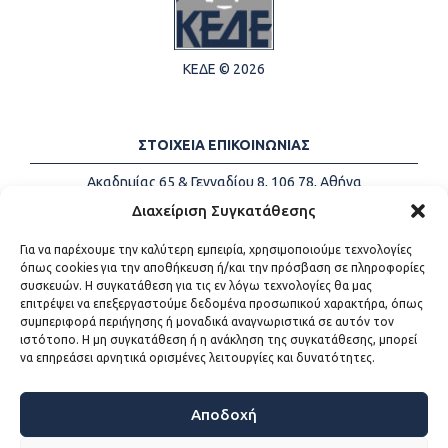
ΚΕΔΕ © 2026
ΣΤΟΙΧΕΙΑ ΕΠΙΚΟΙΝΩΝΙΑΣ
Ακαδημίας 65 & Γενναδίου 8, 106 78, Αθήνα
Τηλέφωνα:
+30 213-2147500
Διαχείριση Συγκατάθεσης
Email:
info@kede.gr
Για να παρέχουμε την καλύτερη εμπειρία, χρησιμοποιούμε τεχνολογίες
όπως cookies για την αποθήκευση ή/και την πρόσβαση σε πληροφορίες
συσκευών. Η συγκατάθεση για τις εν λόγω τεχνολογίες θα μας
επιτρέψει να επεξεργαστούμε δεδομένα προσωπικού χαρακτήρα, όπως
ΧΡΗΣΙΜΟΙ ΣΥΝΔΕΣΜΟΙ
συμπεριφορά περιήγησης ή μοναδικά αναγνωριστικά σε αυτόν τον
ιστότοπο. Η μη συγκατάθεση ή η ανάκληση της συγκατάθεσης, μπορεί
Η ΚΕΔΕ
να επηρεάσει αρνητικά ορισμένες λειτουργίες και δυνατότητες.
Επικοινωνία
Sitemap
Προσβασιμότητα
Αποδοχή
Όροι χρήσης