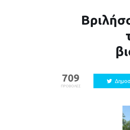
Βριλήσσ
βι
709
Δημοσ
ΠΡΟΒΟΛΈΣ