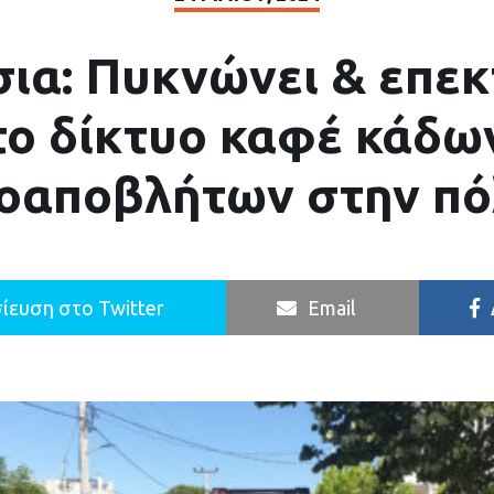
ια: Πυκνώνει & επεκ
το δίκτυο καφέ κάδω
οαποβλήτων στην π
ίευση στο Twitter
Email