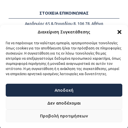
ΣΤΟΙΧΕΙΑ ΕΠΙΚΟΙΝΩΝΙΑΣ
Ακαδημίας 65 & Γενναδίου 8, 106 78, Αθήνα
Τηλέφωνα:
+30 213-2147500
Διαχείριση Συγκατάθεσης
Email:
info@kede.gr
Για να παρέχουμε την καλύτερη εμπειρία, χρησιμοποιούμε τεχνολογίες
όπως cookies για την αποθήκευση ή/και την πρόσβαση σε πληροφορίες
συσκευών. Η συγκατάθεση για τις εν λόγω τεχνολογίες θα μας
επιτρέψει να επεξεργαστούμε δεδομένα προσωπικού χαρακτήρα, όπως
ΧΡΗΣΙΜΟΙ ΣΥΝΔΕΣΜΟΙ
συμπεριφορά περιήγησης ή μοναδικά αναγνωριστικά σε αυτόν τον
ιστότοπο. Η μη συγκατάθεση ή η ανάκληση της συγκατάθεσης, μπορεί
Η ΚΕΔΕ
να επηρεάσει αρνητικά ορισμένες λειτουργίες και δυνατότητες.
Επικοινωνία
Sitemap
Προσβασιμότητα
Αποδοχή
Όροι χρήσης
Δεν αποδέχομαι
Προβολή προτιμήσεων
WEB DEVELOPMENT BY
ΕΓΚΡΙΤΟΣ GROUP - ΣΥΝΕΡΓΑΣΙΑ Α.Ε.